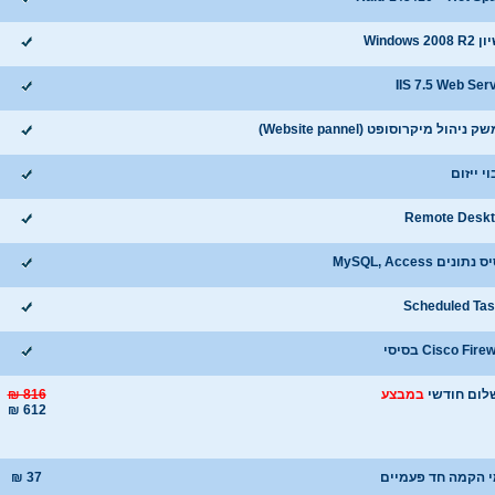
Windows 200
IIS 7.5 Web Ser
 ניהול מיקרוסופט (Website pannel)
וי ייזום
Remote Desk
נתונים MySQL, Access
Scheduled Ta
Cisco Fire בסיסי
לום חודשי
במבצע
₪ 816
₪ 612
 הקמה חד פעמיים
₪ 37