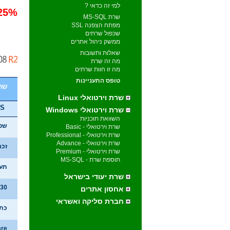
למי זה כדאי ?
25% הנחה - מבצע משולב של אינטרספייס ומיק
שרת MS-SQL
מפתח הצפנה SSL
שכפול שרתים
ממשק ניהול אתרים
שאלות ותשובות
מה זה שרת
מה זו חוות שרתים
טופס התעניינות
שרת m VW-4
שרת וירטואלי Linux
PS
שרת וירטואלי Windows
השוואת תוכניות
שט
שרת וירטואלי - Basic
שרת וירטואלי - Professional
שרת וירטואלי - Advance
זכרון
שרת וירטואלי - Premium
תוספת שרת - MS-SQL
תעב
שרת יעודי בישראל
30 יום אחריות
אחסון אתרים
חברת סליקה ואשראי
כתובת 
are