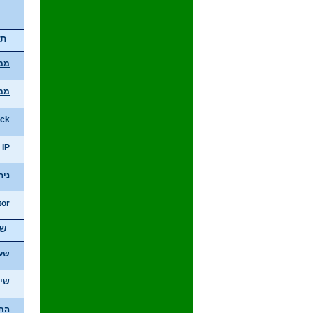
תו
ממשק
ממשק
erPack
IP נוסף
ניהול l
tor
שר
שע
שיח
הת