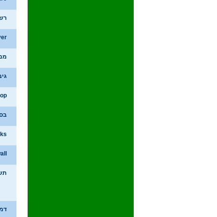
רשיון 8 R2
ver
ממשק
גיב
top
בסיס 
sks
wall
תש
דמי