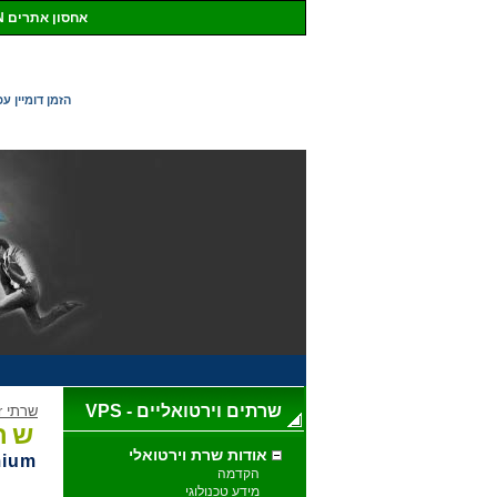
אחסון אתרים WIN
<< הזמן דומיין ע
VPS - שרתים וירטואליים
שרתי iServer
שרת
אודות שרת וירטואלי
mium
הקדמה
מידע טכנולוגי